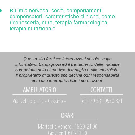
Bulimia nervosa: cos'è, comportamenti
compensatori, caratteristiche cliniche, come
riconoscerla, cura, terapia farmacologica,
terapia nutrizionale
Questo sito fornisce informazioni al solo scopo
informativo. La diagnosi ed il trattamento delle malattie
competono solo al medico di famiglia o allo specialista.
Il proprietario di questo sito declina ogni responsabilità
per l’uso improprio delle informazioni.
AMBULATORIO
CONTATTI
Via Del Foro, 19 - Cassino -
Tel: +39 331 9560 821
ORARI
Martedi e Venerdi: 16:30-21:00
Giovedi: 10:30-13:00