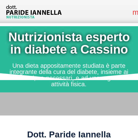
m
Nutrizionista esperto
in diabete a Cassino
nutrizionista specializzato in diabete a cassino
Una dieta appositamente studiata è parte
integrante della cura del diabete, insieme ai
farmaci, se necessari, e ad una regolare
attività fisica.
Dott. Paride Iannella