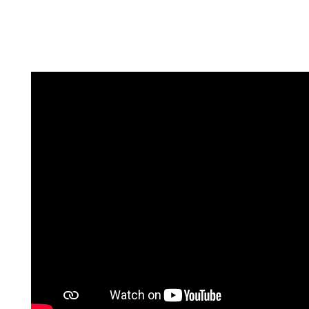
esperto in diabete a cassino
esperto diabete Frosinone
specialista in diabete a cassino
diabetologo a cassino
centro diabetologico cassino
centro diabete cassino