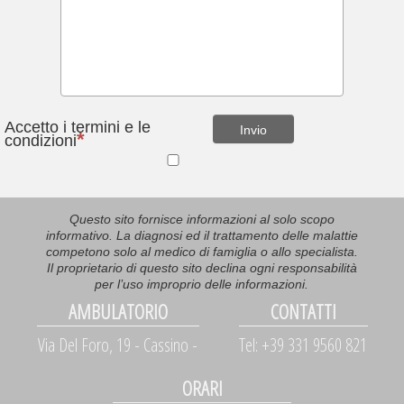
Accetto i termini e le
Invio
condizioni
Questo sito fornisce informazioni al solo scopo
informativo. La diagnosi ed il trattamento delle malattie
competono solo al medico di famiglia o allo specialista.
Il proprietario di questo sito declina ogni responsabilità
per l’uso improprio delle informazioni.
AMBULATORIO
CONTATTI
Via Del Foro, 19 - Cassino -
Tel: +39 331 9560 821
ORARI