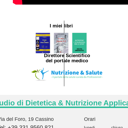
I miei libri
Direttore Scientifico
del portale medico
udio di Dietetica & Nutrizione Applic
ia del Foro, 19 Cassino
Orari
el: +39 331 9560 821
lunedi
chiuso